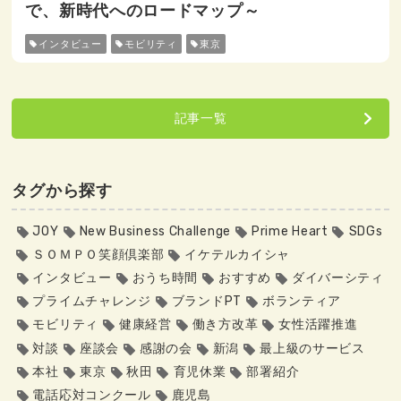
で、新時代へのロードマップ～
インタビュー
モビリティ
東京
記事一覧
タグから探す
JOY
New Business Challenge
Prime Heart
SDGs
ＳＯＭＰＯ笑顔倶楽部
イケテルカイシャ
インタビュー
おうち時間
おすすめ
ダイバーシティ
プライムチャレンジ
ブランドPT
ボランティア
モビリティ
健康経営
働き方改革
女性活躍推進
対談
座談会
感謝の会
新潟
最上級のサービス
本社
東京
秋田
育児休業
部署紹介
電話応対コンクール
鹿児島