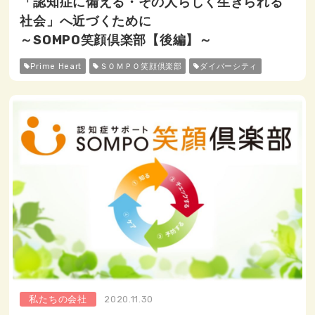
「認知症に備える・その人らしく生きられる
社会」へ近づくために
～SOMPO笑顔倶楽部【後編】～
Prime Heart
ＳＯＭＰＯ笑顔倶楽部
ダイバーシティ
私たちの会社
2020.11.30