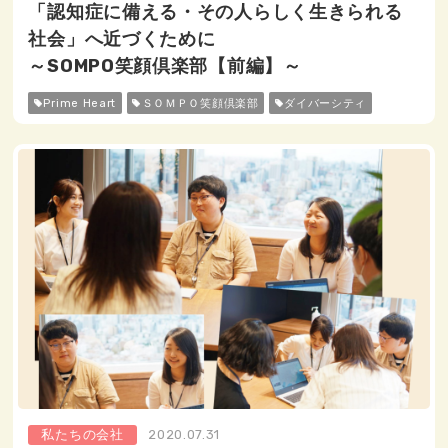
「認知症に備える・その人らしく生きられる
社会」へ近づくために
～SOMPO笑顔倶楽部【前編】～
Prime Heart
ＳＯＭＰＯ笑顔倶楽部
ダイバーシティ
私たちの会社
2020.07.31