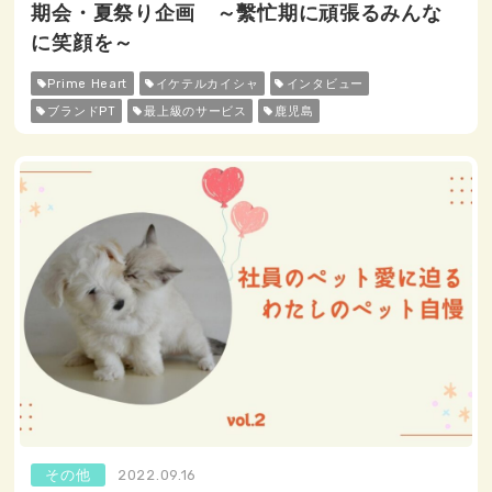
期会・夏祭り企画 ～繫忙期に頑張るみんな
に笑顔を～
Prime Heart
イケテルカイシャ
インタビュー
ブランドPT
最上級のサービス
鹿児島
その他
2022.09.16