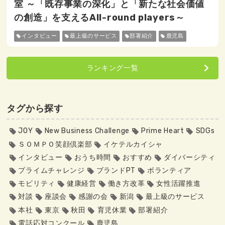
室 ～「既存事業の深化」と「新たな社会価値
の創造」を支えるAll-round players～
インタビュー
最上級のサービス
部署紹介
鹿児島
ランキング一覧
タグから探す
JOY
New Business Challenge
Prime Heart
SDGs
ＳＯＭＰＯ笑顔倶楽部
イケテルカイシャ
インタビュー
おうち時間
おすすめ
ダイバーシティ
プライムチャレンジ
ブランドPT
ボランティア
モビリティ
健康経営
働き方改革
女性活躍推進
対談
座談会
感謝の会
新潟
最上級のサービス
本社
東京
秋田
育児休業
部署紹介
電話応対コンクール
鹿児島