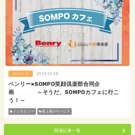
イベント
2023.12.08
ベンリー×SOMPO笑顔倶楽部合同企
画 ～そうだ、SOMPOカフェに行こ
う！～
インタビュー
最上級のサービス
関連記事一覧