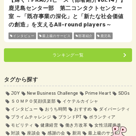
【輝く！PRAの1ピース（部署紹介Vol.14）】
鹿児島センター部 第二コンタクトセンター
室 ～「既存事業の深化」と「新たな社会価値
の創造」を支えるAll-round players～
インタビュー
最上級のサービス
部署紹介
鹿児島
ランキング一覧
タグから探す
JOY
New Business Challenge
Prime Heart
SDGs
ＳＯＭＰＯ笑顔倶楽部
イケテルカイシャ
インタビュー
おうち時間
おすすめ
ダイバーシティ
プライムチャレンジ
ブランドPT
ボランティア
モビリティ
健康経営
働き方改革
女性活躍推進
対談
座談会
感謝の会
新潟
最上級のサービス